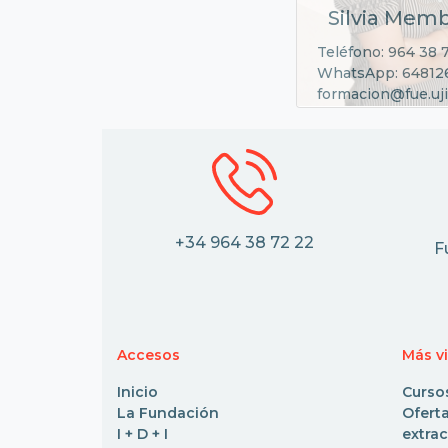
Silvia Memb
Teléfono: 964 38 
WhatsApp: 64812
formacion@fue.uji
+34 964 38 72 22
F
Accesos
Más v
Inicio
Curso
La Fundación
Ofe
I + D + I
extrac