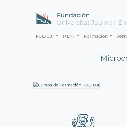
FUE-UJI
I+D+I
Formación
Jor
Microc