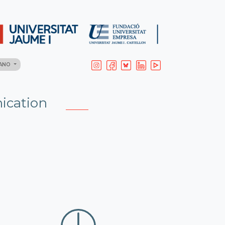
LANO
ication