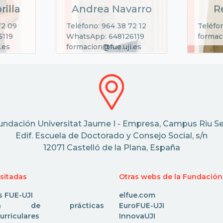
rilla
Andrea Navarro
R
72 09
Teléfono: 964 38 72 12
Teléfo
6119
WhatsApp: 648126119
formac
.es
formacion@fue.uji.es
undación Universitat Jaume I - Empresa, Campus Riu Se
Edif. Escuela de Doctorado y Consejo Social, s/n
12071 Castelló de la Plana, España
isitadas
Otras webs de la Fundación
s FUE-UJI
elfue.com
rta de prácticas
EuroFUE-UJI
urriculares
InnovaUJI