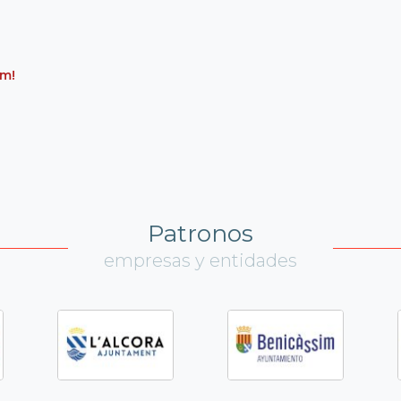
um!
Patronos
empresas y entidades