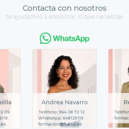
Contacta con nosotros
te ayudamos a encontrar lo que necesitas
rilla
Andrea Navarro
R
72 09
Teléfono: 964 38 72 12
Teléfo
6119
WhatsApp: 648126119
formac
.es
formacion@fue.uji.es