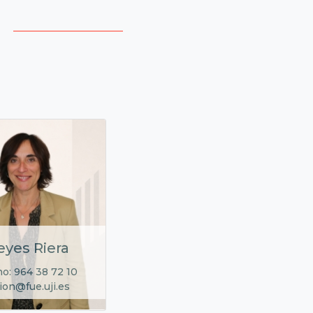
eyes Riera
no: 964 38 72 10
ion@fue.uji.es