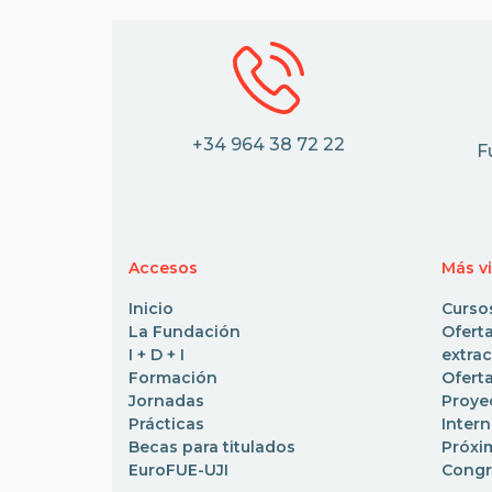
+34 964 38 72 22
F
Accesos
Más v
Inicio
Curso
La Fundación
Ofe
I + D + I
extrac
Formación
Oferta
Jornadas
Pro
Prácticas
Inter
Becas para titulados
Próxi
EuroFUE-UJI
Congr