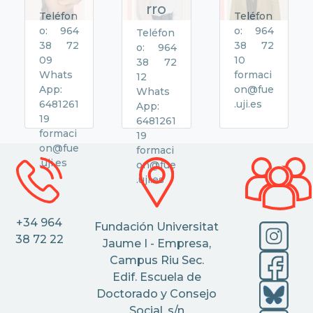
rro
Teléfon
Teléfon
o: 964
o: 964
Teléfon
38 72
38 72
o: 964
09
10
38 72
Whats
formaci
12
App:
on@fue
Whats
6481261
.uji.es
App:
19
6481261
formaci
19
on@fue
formaci
.uji.es
on@fue
.uji.es
+34 964
Fundación Universitat
38 72 22
Jaume I - Empresa,
Campus Riu Sec.
Edif. Escuela de
Doctorado y Consejo
Social, s/n