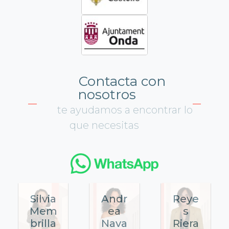
Contacta con
nosotros
te ayudamos a encontrar lo
que necesitas
Silvia
Andr
Reye
Mem
ea
s
brilla
Nava
Riera