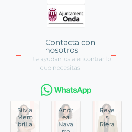
Contacta con
nosotros
te ayudamos a encontrar lo
que necesitas
Silvia
Andr
Reye
Mem
ea
s
brilla
Nava
Riera
rro