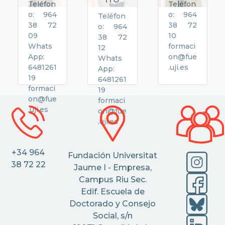
Teléfon
Teléfon
o: 964
o: 964
Teléfon
38 72
38 72
o: 964
09
10
38 72
Whats
formaci
12
App:
on@fue
Whats
6481261
.uji.es
App:
19
6481261
formaci
19
on@fue
formaci
.uji.es
on@fue
.uji.es
+34 964
Fundación Universitat
38 72 22
Jaume I - Empresa,
Campus Riu Sec.
Edif. Escuela de
Doctorado y Consejo
Social, s/n