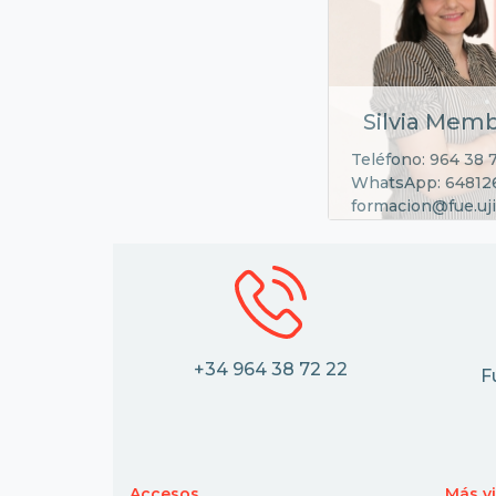
Silvia Memb
Teléfono: 964 38 
WhatsApp: 64812
formacion@fue.uji
+34 964 38 72 22
F
Accesos
Más v