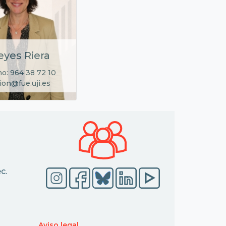
eyes Riera
no: 964 38 72 10
ion@fue.uji.es
c.
Aviso legal