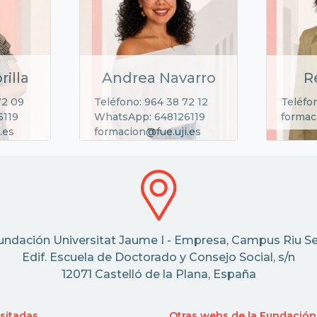
rilla
Andrea Navarro
R
72 09
Teléfono: 964 38 72 12
Teléfo
6119
WhatsApp: 648126119
formac
.es
formacion@fue.uji.es
undación Universitat Jaume I - Empresa, Campus Riu Se
Edif. Escuela de Doctorado y Consejo Social, s/n
12071 Castelló de la Plana, España
isitadas
Otras webs de la Fundación