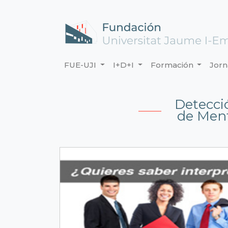
FUE-UJI
I+D+I
Formación
Jor
Detecci
de Ment