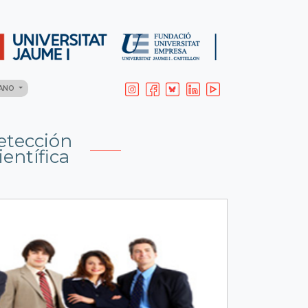
LANO
etección
entífica