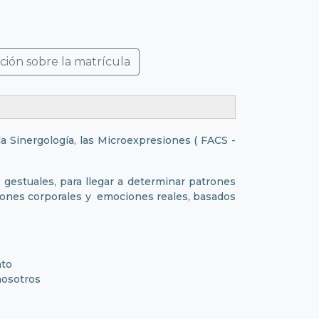
ción sobre la matrícula
la Sinergología, las Microexpresiones ( FACS -
gestuales, para llegar a determinar patrones
iones corporales y emociones reales, basados
nto
nosotros