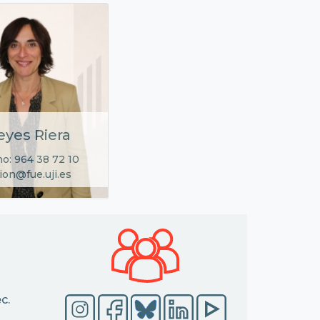
eyes Riera
no: 964 38 72 10
ion@fue.uji.es
c.