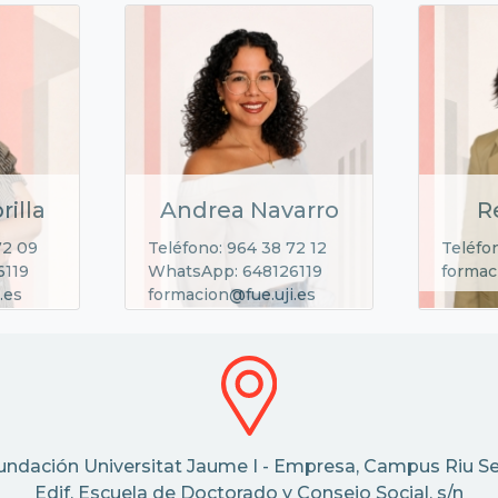
rilla
Andrea Navarro
R
72 09
Teléfono: 964 38 72 12
Teléfo
6119
WhatsApp: 648126119
formac
.es
formacion@fue.uji.es
undación Universitat Jaume I - Empresa, Campus Riu Se
Edif. Escuela de Doctorado y Consejo Social, s/n