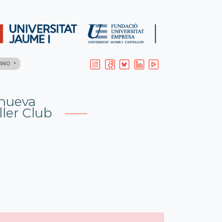
LANO
 nueva
ler Club