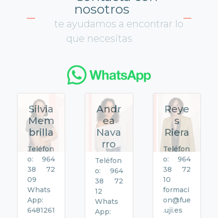
nosotros
te ayudamos a encontrar lo
que necesitas
Silvia
Andr
Reye
Mem
ea
s
brilla
Nava
Riera
rro
Teléfon
Teléfon
o: 964
o: 964
Teléfon
38 72
38 72
o: 964
09
10
38 72
Whats
formaci
12
App:
on@fue
Whats
6481261
.uji.es
App: