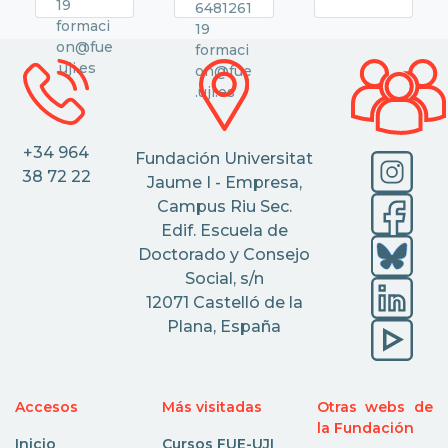
19
6481261
formaci
19
on@fue
formaci
.uji.es
on@fue
.uji.es
+34 964
Fundación Universitat
38 72 22
Jaume I - Empresa,
Campus Riu Sec.
Edif. Escuela de
Doctorado y Consejo
Social, s/n
12071 Castelló de la
Plana, España
Accesos
Más visitadas
Otras webs de
la Fundación
Inicio
Cursos FUE-UJI