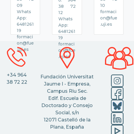
o: 964
09
10
38 72
Whats
formaci
12
App:
on@fue
Whats
6481261
.uji.es
App:
19
6481261
formaci
19
on@fue
formaci
.uji.es
on@fue
.uji.es
+34 964
Fundación Universitat
38 72 22
Jaume I - Empresa,
Campus Riu Sec.
Edif. Escuela de
Doctorado y Consejo
Social, s/n
12071 Castelló de la
Plana, España