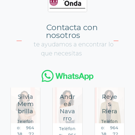
Contacta con
nosotros
te ayudamos a encontrar lo
que necesitas
Silvia
Andr
Reye
Mem
ea
s
brilla
Nava
Riera
rro
Teléfon
Teléfon
o: 964
o: 964
Teléfon
38 72
38 72