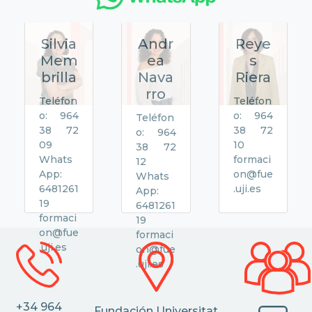
Silvia
Andr
Reye
Mem
ea
s
brilla
Nava
Riera
rro
Teléfon
Teléfon
o: 964
o: 964
Teléfon
38 72
38 72
o: 964
09
10
38 72
Whats
formaci
12
App:
on@fue
Whats
6481261
.uji.es
App:
19
6481261
formaci
19
on@fue
formaci
.uji.es
on@fue
.uji.es
+34 964
Fundación Universitat