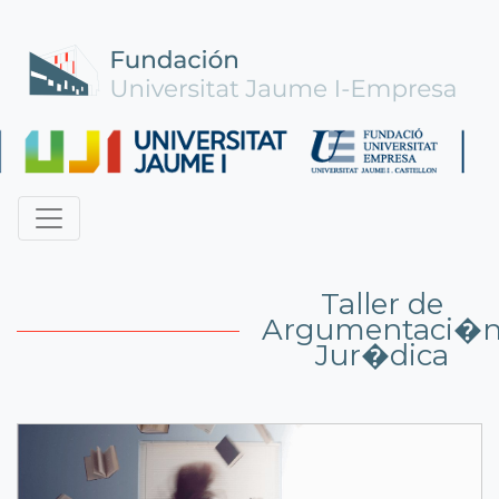
Taller de
Argumentaci�
Jur�dica