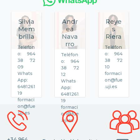
Silvia
Andr
Reye
Mem
ea
s
brilla
Nava
Riera
rro
Teléfon
Teléfon
o: 964
o: 964
Teléfon
38 72
38 72
o: 964
09
10
38 72
Whats
formaci
12
App:
on@fue
Whats
6481261
.uji.es
App:
19
6481261
formaci
19
on@fue
formaci
.uji.es
on@fue
.uji.es
+34 964