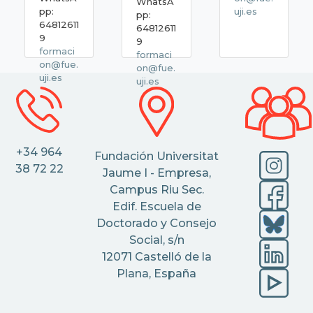
WhatsA
pp:
uji.es
pp:
64812611
64812611
9
9
formaci
formaci
on@fue.
on@fue.
uji.es
uji.es
+34 964
Fundación Universitat
38 72 22
Jaume I - Empresa,
Campus Riu Sec.
Edif. Escuela de
Doctorado y Consejo
Social, s/n
12071 Castelló de la
Plana, España