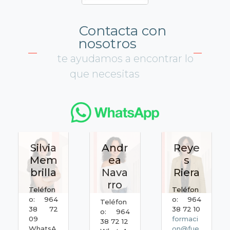
Contacta con
nosotros
te ayudamos a encontrar lo
que necesitas
Silvia
Andr
Reye
Mem
ea
s
brilla
Nava
Riera
rro
Teléfon
Teléfon
o: 964
o: 964
Teléfon
38 72
38 72 10
o: 964
09
formaci
38 72 12
WhatsA
on@fue.