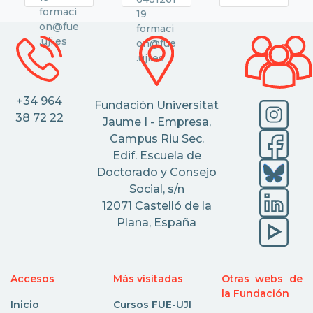
formaci
19
on@fue
formaci
.uji.es
on@fue
.uji.es
+34 964
Fundación Universitat
38 72 22
Jaume I - Empresa,
Campus Riu Sec.
Edif. Escuela de
Doctorado y Consejo
Social, s/n
12071 Castelló de la
Plana, España
Accesos
Más visitadas
Otras webs de
la Fundación
Inicio
Cursos FUE-UJI