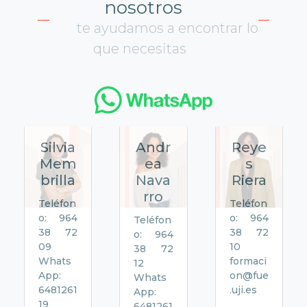
nosotros
te ayudamos a encontrar lo
que necesitas
Silvia
Andr
Reye
Mem
ea
s
brilla
Nava
Riera
rro
Teléfon
Teléfon
o: 964
o: 964
Teléfon
38 72
38 72
o: 964
09
10
38 72
Whats
formaci
12
App:
on@fue
Whats
6481261
.uji.es
App:
19
6481261