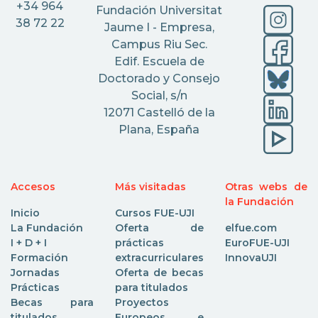
+34 964
Fundación Universitat
38 72 22
Jaume I - Empresa,
Campus Riu Sec.
Edif. Escuela de
Doctorado y Consejo
Social, s/n
12071 Castelló de la
Plana, España
Accesos
Más visitadas
Otras webs de
la Fundación
Inicio
Cursos FUE-UJI
La Fundación
Oferta de
elfue.com
I + D + I
prácticas
EuroFUE-UJI
Formación
extracurriculares
InnovaUJI
Jornadas
Oferta de becas
Prácticas
para titulados
Becas para
Proyectos
titulados
Europeos e