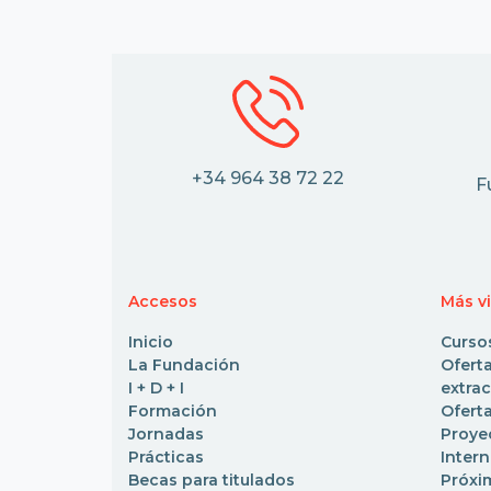
+34 964 38 72 22
F
Accesos
Más v
Inicio
Curso
La Fundación
Ofe
I + D + I
extrac
Formación
Oferta
Jornadas
Pro
Prácticas
Inter
Becas para titulados
Próxi