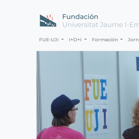
FUE-UJI
I+D+I
Formación
Jor