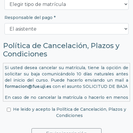
Responsable del pago *
Política de Cancelación, Plazos y
Condiciones
Si usted desea cancelar su matrícula, tiene la opción de
solicitar su baja comunicándolo 10 días naturales antes
del inicio del curso. Puede hacerlo enviando un mail a
formacion@fue.uji.es
con el asunto SOLICITUD DE BAJA
En caso de no cancelar la matrícula o hacerlo en menos
de 10 días naturales, no será reembolsado el importe de
He leido y acepto la Política de Cancelación, Plazos y
la formación. La organización se reserva el derecho a
Condiciones
cancelar o cambiar la fecha de la actividad. En el
supuesto de cancelación de la actividad, se devolverá la
cuota de inscripción.