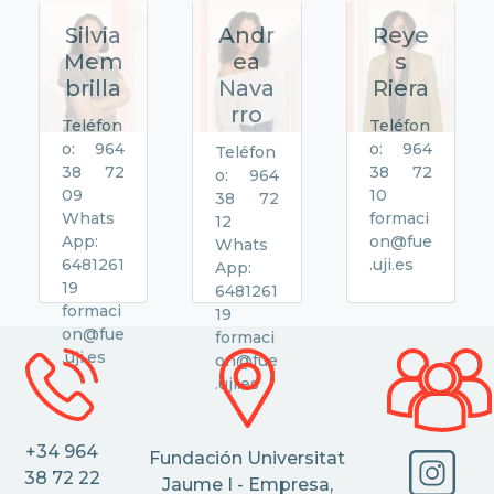
Silvia
Andr
Reye
Mem
ea
s
brilla
Nava
Riera
rro
Teléfon
Teléfon
o: 964
o: 964
Teléfon
38 72
38 72
o: 964
09
10
38 72
Whats
formaci
12
App:
on@fue
Whats
6481261
.uji.es
App:
19
6481261
formaci
19
on@fue
formaci
.uji.es
on@fue
.uji.es
+34 964
Fundación Universitat
38 72 22
Jaume I - Empresa,