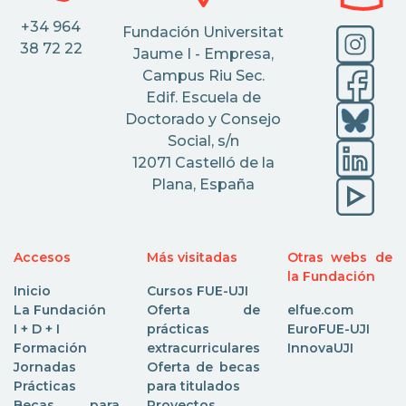
+34 964
Fundación Universitat
38 72 22
Jaume I - Empresa,
Campus Riu Sec.
Edif. Escuela de
Doctorado y Consejo
Social, s/n
12071 Castelló de la
Plana, España
Accesos
Más visitadas
Otras webs de
la Fundación
Inicio
Cursos FUE-UJI
La Fundación
Oferta de
elfue.com
I + D + I
prácticas
EuroFUE-UJI
Formación
extracurriculares
InnovaUJI
Jornadas
Oferta de becas
Prácticas
para titulados
Becas para
Proyectos