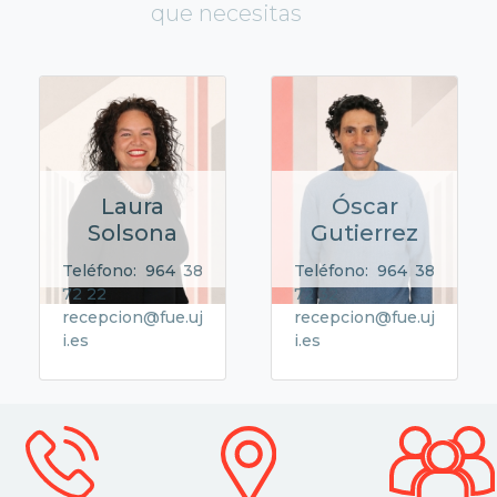
que necesitas
Laura
Óscar
Solsona
Gutierrez
Teléfono: 964 38
Teléfono: 964 38
72 22
72 32
recepcion@fue.uj
recepcion@fue.uj
i.es
i.es