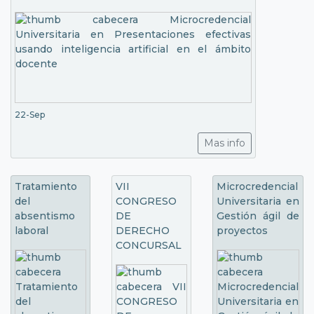
22-Sep
Mas info
Tratamiento
VII
Microcredencial
del
CONGRESO
Universitaria en
absentismo
DE
Gestión ágil de
laboral
DERECHO
proyectos
CONCURSAL