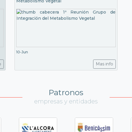
Metabolismo Vegetal
10-Jun
o
Mas info
Patronos
empresas y entidades