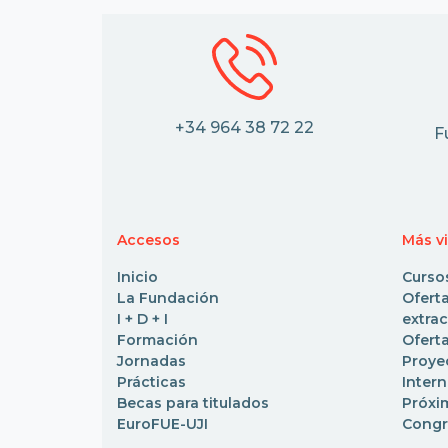
+34 964 38 72 22
F
Accesos
Más v
Inicio
Curso
La Fundación
Ofe
I + D + I
extrac
Formación
Oferta
Jornadas
Pro
Prácticas
Inter
Becas para titulados
Próxi
EuroFUE-UJI
Congr