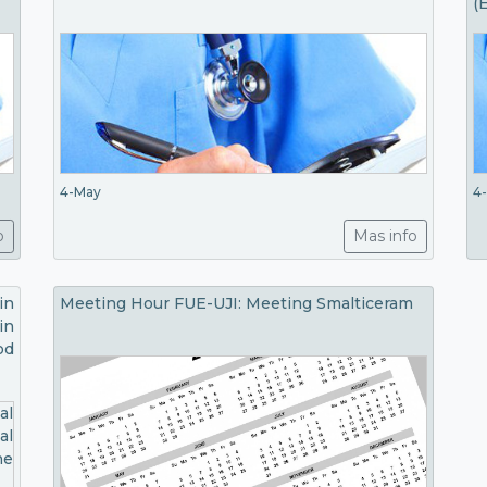
(
4-May
4
o
Mas info
in
Meeting Hour FUE-UJI: Meeting Smalticeram
in
od