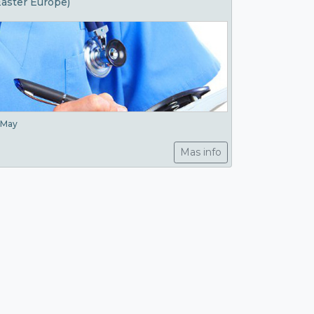
Easter Europe)
-May
Mas info