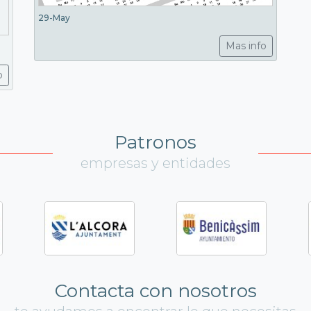
29-May
Mas info
o
Patronos
empresas y entidades
Contacta con nosotros